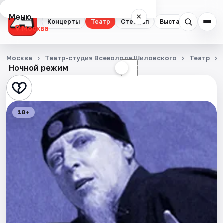
Меню
×
Концерты
Театр
Стендап
Выставки
Квест
Москва
Концерты
Москва
Театр-студия Всеволода Шиловского
Театр
Ночной режим
☀
☾
Театр
Стендап
18+
Выставки
Квесты
Экскурсии
Спорт
События