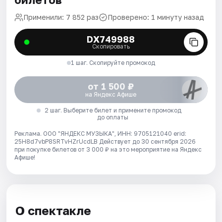
Применили: 7 852 раз
Проверено: 1 минуту назад
DX749988
Скопировать
1 шаг. Скопируйте промокод
от 1 500 ₽
на Яндекс Афише
2 шаг. Выберите билет и примените промокод
до оплаты
Реклама. ООО "ЯНДЕКС МУЗЫКА", ИНН: 9705121040 erid:
25H8d7vbP8SRTvHZrUcdLB
Действует до 30 сентября 2026
при покупке билетов от 3 000 ₽ на это мероприятие на Яндекс
Афише!
О спектакле