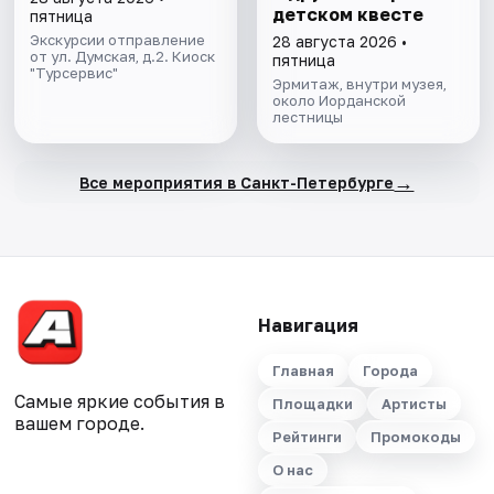
детском квесте
пятница
Экскурсии отправление
28 августа 2026 •
от ул. Думская, д.2. Киоск
пятница
"Турсервис"
Эрмитаж, внутри музея,
около Иорданской
лестницы
→
Все мероприятия в Санкт-Петербурге
Навигация
Главная
Города
Самые яркие события в
Площадки
Артисты
вашем городе.
Рейтинги
Промокоды
О нас