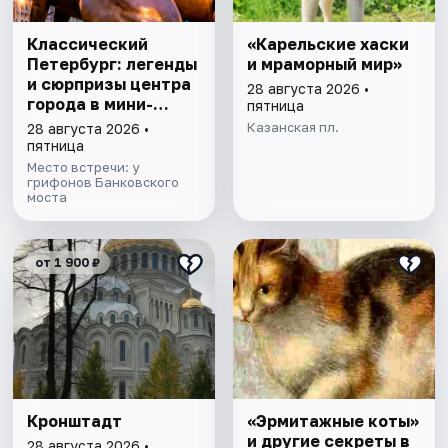
Классический
«Карельские хаски
Петербург: легенды
и мраморный мир»
и сюрпризы центра
28 августа 2026 •
города в мини-
пятница
группе
Казанская пл.
28 августа 2026 •
пятница
Место встречи: у
грифонов Банковского
моста
от 1 900 ₽
Кронштадт
«Эрмитажные коты»
и другие секреты в
28 августа 2026 •