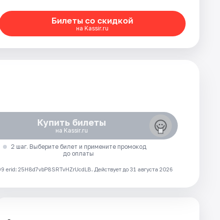
Билеты со скидкой
на Kassir.ru
Купить билеты
на Kassir.ru
2 шаг. Выберите билет и примените промокод
до оплаты
 erid: 25H8d7vbP8SRTvHZrUcdLB.
Действует до 31 августа 2026