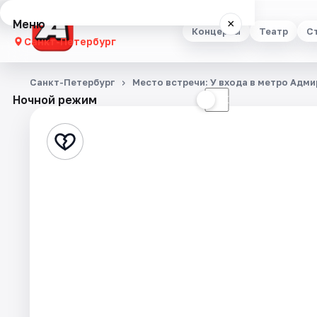
Меню
×
Концерты
Театр
С
Санкт-Петербург
Концерты
Санкт-Петербург
Место встречи: У входа в метро Адми
Ночной режим
☀
☾
Театр
Стендап
Выставки
Квесты
Экскурсии
Спорт
События