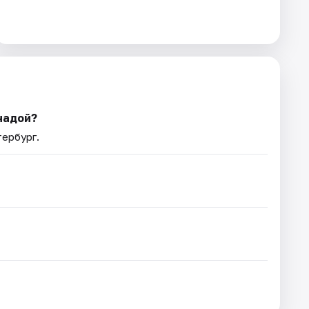
надой?
тербург.