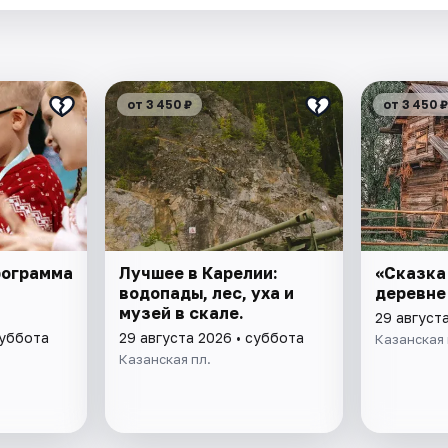
от 3 450 ₽
от 3 450 ₽
рограмма
Лучшее в Карелии:
«Сказка
водопады, лес, уха и
деревне
музей в скале.
29 август
суббота
29 августа 2026 • суббота
Казанская 
Казанская пл.