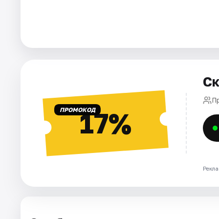
Города
Площадки
Артисты
Ск
Рейтинги
П
ПРОМОКОД
17%
Рекла