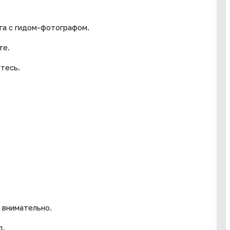
га с гидом-фотографом.
те.
тесь.
 внимательно.
д.