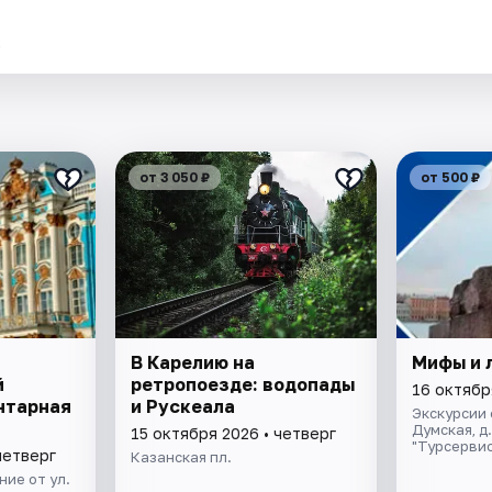
.
от 3 050 ₽
от 500 ₽
В Карелию на
Мифы и 
й
ретропоезде: водопады
16 октябр
Янтарная
и Рускеала
Экскурсии 
Думская, д
15 октября 2026 • четверг
"Турсервис
четверг
Казанская пл.
ие от ул.