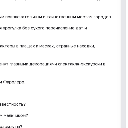
ым привлекательным и таинственным местам городов.
 прогулка без сухого перечисление дат и
 актёры в плащах и масках, странные находки,
нут главными декорациями спектакля-экскурсии в
м Фаролеро.
известность?
ым мальчиком?
 раскрыты?