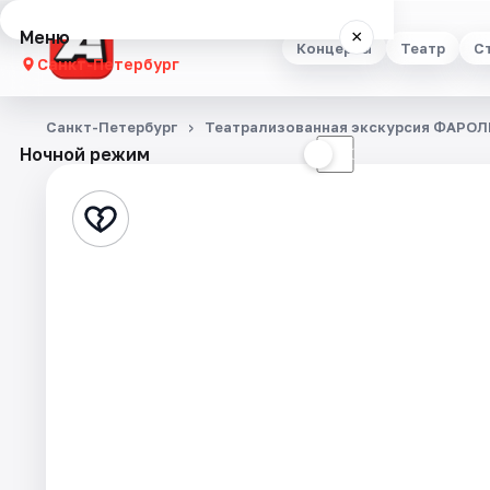
Меню
×
Концерты
Театр
С
Санкт-Петербург
Концерты
Санкт-Петербург
Театрализованная экскурсия ФАРОЛ
Ночной режим
☀
☾
Театр
Стендап
Выставки
Квесты
Экскурсии
Спорт
События