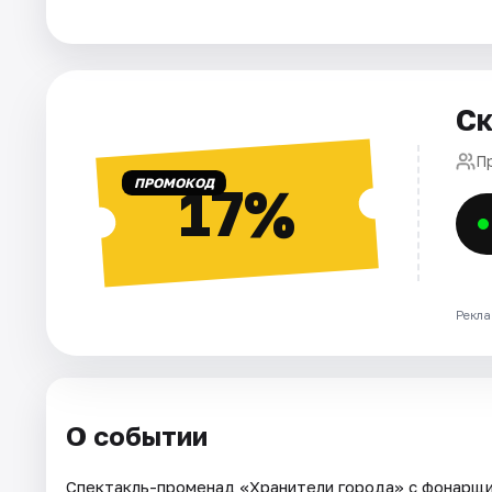
Города
Площадки
Ск
Артисты
П
ПРОМОКОД
17%
Рейтинги
Рекла
О событии
Спектакль-променад «Хранители города» с фонарщи