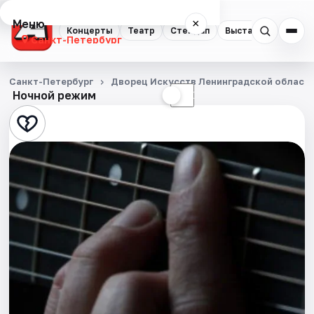
Меню
×
Концерты
Театр
Стендап
Выставки
Квест
Санкт-Петербург
Концерты
Санкт-Петербург
Дворец Искусств Ленинградской област
Ночной режим
☀
☾
Театр
Стендап
Выставки
Квесты
Экскурсии
Спорт
События