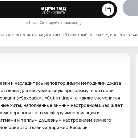
адмитад
Скопировать
1 шаг. Скопируйте промокод
ма. ООО "КАССИР.РУ-НАЦИОНАЛЬНЫЙ БИЛЕТНЫЙ ОПЕРАТОР", ИНН: 7841075409
казки и насладитесь неповторимыми мелодиями джаза
готовили для вас уникальную программу, в которой
иции («Saxpack», «Cut in line», а также знаменитая
дные хиты, наполненные зимним настроением.Вас ждет
звук переносит в атмосферу импровизации и
ритмами и теплым душевным настроением зимнего
вой оркестр, главный дирижёр Василий