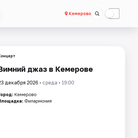
☀
☾
Кемерово
Концерт
Зимний джаз в Кемерове
23 декабря 2026
• среда • 19:00
Город:
Кемерово
Площадка:
Филармония