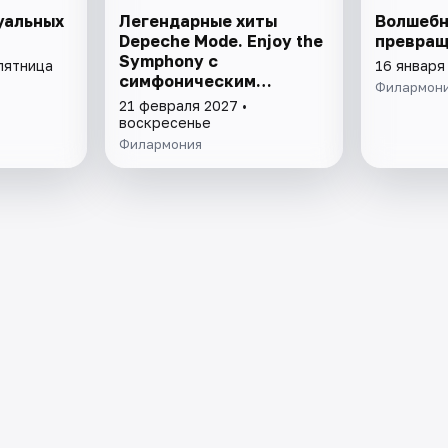
уальных
Легендарные хиты
Волшебн
Depeche Mode. Enjoy the
превращ
Symphony с
пятница
16 января
симфоническим
Филармон
оркестром
21 февраля 2027 •
воскресенье
Филармония