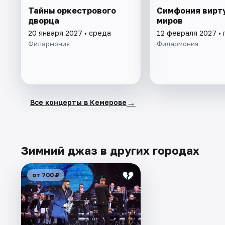
Тайны оркестрового
Симфония вирт
дворца
миров
20 января 2027 • среда
12 февраля 2027 • 
Филармония
Филармония
→
Все концерты в Кемерове
Зимний джаз в других городах
от 700 ₽