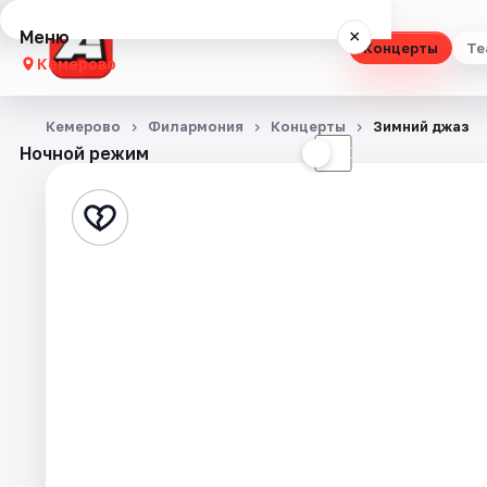
Меню
×
Концерты
Те
Кемерово
Концерты
Кемерово
Филармония
Концерты
Зимний джаз
Ночной режим
☀
☾
Театр
Стендап
Выставки
Квесты
Экскурсии
События