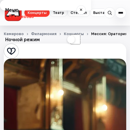
Меню
×
Концерты
Театр
Стендап
Выставки
Квест
Кемерово
Концерты
Кемерово
Филармония
Концерты
Мессия: Оратория
Ночной режим
☀
☾
Театр
Стендап
Выставки
Квесты
Экскурсии
События