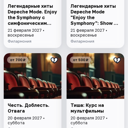
Легендарные хиты
Легендарные хиты
Depeche Mode. Enjoy
Depeche Mode
the Symphony с
"Enjoy the
симфоническим
Symphony": Show с
оркестром
оркестром
21 февраля 2027 •
21 февраля 2027 •
воскресенье
воскресенье
Филармония
Филармония
от 700 ₽
от 500 ₽
Честь. Доблесть.
Тиша: Курс на
Отвага
мультфильмы
20 февраля 2027 •
20 февраля 2027 •
суббота
суббота