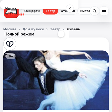
Меню
×
Концерты
Театр
Стендап
Выставки
Квест
Москва
Концерты
Москва
Дом музыки
Театр
Жизель
Ночной режим
☀
☾
Театр
Стендап
6+
Выставки
Квесты
Экскурсии
Спорт
События