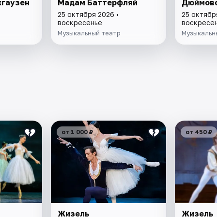
хгаузен
Мадам Баттерфляй
Дюймов
25 октября 2026 •
25 октябр
воскресенье
воскресе
Музыкальный театр
Музыкальн
от 1 000 ₽
от 450 ₽
Жизель
Жизель