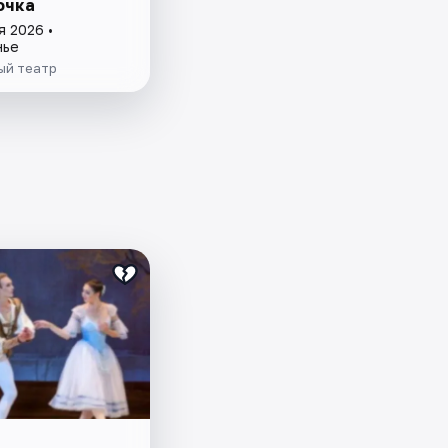
очка
я 2026 •
нье
ый театр