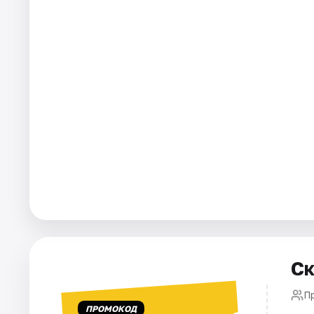
Города
Площадки
Артисты
Рейтинги
Ск
П
ПРОМОКОД