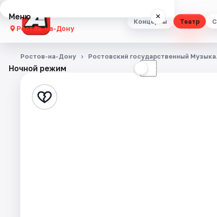
Меню
×
Концерты
Театр
С
Ростов-на-Дону
Концерты
Ростов-на-Дону
Ростовский государственный Музыка
Ночной режим
☀
☾
Театр
Стендап
Выставки
Квесты
Экскурсии
Спорт
События