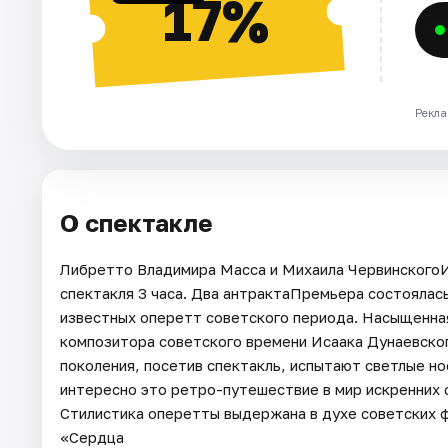
17%
Рекла
О спектакле
Либретто Владимира Масса и Михаила Червинского
спектакля 3 часа. Два антрактаПремьера состоялась
известных оперетт советского периода. Насыщенная
композитора советского времени Исаака Дунаевског
поколения, посетив спектакль, испытают светлые но
интересно это ретро-путешествие в мир искренних 
Стилистика оперетты выдержана в духе советских ф
«Сердца