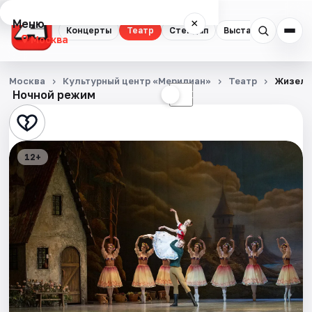
Меню
×
Концерты
Театр
Стендап
Выставки
Квест
Москва
Концерты
Москва
Культурный центр «Меридиан»
Театр
Жизель
Ночной режим
☀
☾
Театр
Стендап
12+
Выставки
Квесты
Экскурсии
Спорт
События