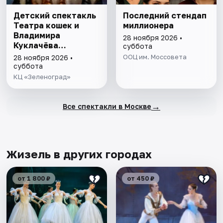
Детский спектакль
Последний стендап
Театра кошек и
миллионера
Владимира
28 ноября 2026 •
Куклачёва
суббота
«Волшебные кошки»
ООЦ им. Моссовета
28 ноября 2026 •
суббота
КЦ «Зеленоград»
→
Все спектакли в Москве
Жизель в других городах
от 1 800 ₽
от 450 ₽