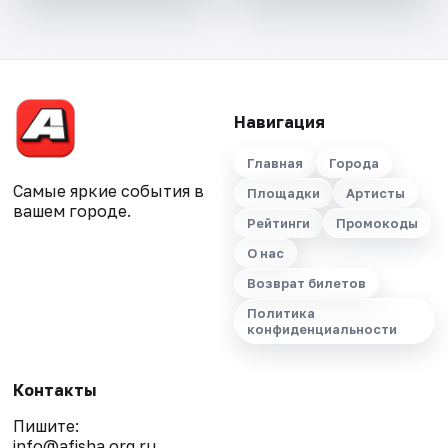
Навигация
Главная
Города
Самые яркие события в
Площадки
Артисты
вашем городе.
Рейтинги
Промокоды
О нас
Возврат билетов
Политика
конфиденциальности
Контакты
Пишите:
info@afisha.org.ru