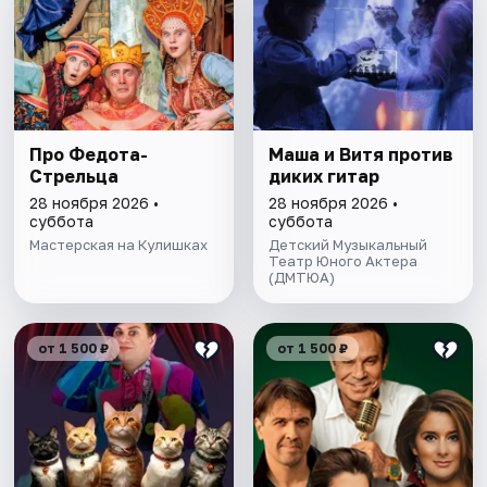
Про Федота-
Маша и Витя против
Стрельца
диких гитар
28 ноября 2026 •
28 ноября 2026 •
суббота
суббота
Мастерская на Кулишках
Детский Музыкальный
Театр Юного Актера
(ДМТЮА)
от 1 500 ₽
от 1 500 ₽