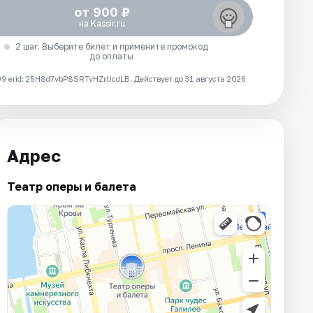
от 900 ₽
на Kassir.ru
2 шаг. Выберите билет и примените промокод
до оплаты
 erid: 25H8d7vbP8SRTvHZrUcdLB.
Действует до 31 августа 2026
Адрес
Театр оперы и балета