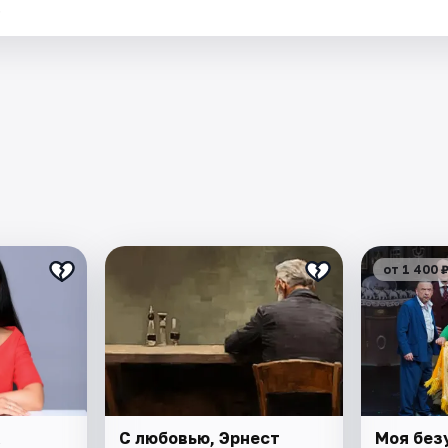
.
от 1 400 
а
С любовью, Эрнест
Моя без