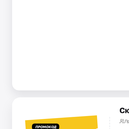
Города
Площадки
Артисты
Рейтинги
Ск
П
ПРОМОКОД