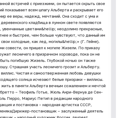
нной встречей с приезжими, он пытается скрыть свое
ий показывает всем шпагу Альберта и раскрывает его
мир ее веры, надежд, мечтаний. Она сходит с ума и
 деревенского кладбища в лунном свете появляются
, увенчанные цветами&hellip; неодолимо прекрасные,
тнее и быстрее, чем больше чувствуют, что данный им
свои холодные, как лед, могилы&hellip;» (Г. Гейне).
и совести, он пришел к могиле Жизели. По приказу
ужат лесничего в призрачном хороводе, пока он не
быть погибшую Жизель. Глубокой ночью он также
ошу. Страшная участь лесничего грозит и Альберту.
 виллис. Чистая и самоотверженная любовь девушки
ходящего солнца исчезают белые призраки – виллисы.
т жить в памяти Альберта вечным сожалением и мечтой
ибретто – Теофиль Готье, Жюль Анри-Вернуа де Сен-
ль Перро, Мариус Петип в редакции народного
акция и постановка – народная артистка СССР,
менякаДирижер-постановщик – заслуженный деятель
овщик – народный художник России, лауреат