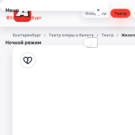
Меню
×
Концерты
Театр
Екатеринбург
Концерты
Екатеринбург
Театр оперы и балета
Театр
Жизел
Ночной режим
☀
☾
Театр
Стендап
Выставки
Квесты
Экскурсии
Спорт
События