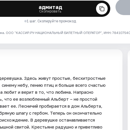
адмитад
Скопировать
1 шаг. Скопируйте промокод
ма. ООО "КАССИР.РУ-НАЦИОНАЛЬНЫЙ БИЛЕТНЫЙ ОПЕРАТОР", ИНН: 7841075409
 деревушка. Здесь живут простые, бесхитростные
синему небу, пению птиц и больше всего счастью
а любит и верит в то, что любима. Напрасно
ь, что ее возлюбленный Альберт – не простой
вает ее. Лесничий пробирается в дом Альберта,
бряную шпагу с гербом. Теперь он окончательно
роисхождение. В деревушке останавливается
пышной свитой. Крестьяне радушно и приветливо