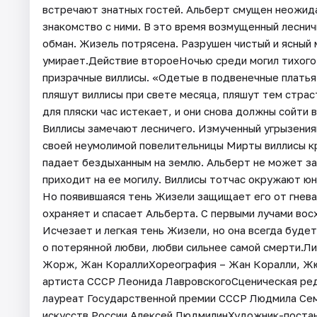
встречают знатных гостей. Альберт смущен неожида
знакомство с ними. В это время возмущенный леснич
обман. Жизель потрясена. Разрушен чистый и ясный 
умирает.Действие второеНочью среди могил тихого
призрачные виллисы. «Одетые в подвенечные платья
пляшут виллисы при свете месяца, пляшут тем страс
для пляски час истекает, и они снова должны сойти в 
Виллисы замечают лесничего. Измученный угрызениям
своей неумолимой повелительницы Мирты виллисы кр
падает бездыханным на землю. Альберт не может за
приходит на ее могилу. Виллисы тотчас окружают юн
Но появившаяся тень Жизели защищает его от гнева
охраняет и спасает Альберта. С первыми лучами вос
Исчезает и легкая тень Жизели, но она всегда буде
о потерянной любви, любви сильнее самой смерти.Л
Жорж, Жан КораллиХореография – Жан Коралли, Жю
артиста СССР Леонида ЛавровскогоСценическая ред
лауреат Государственной премии СССР Людмила Се
искусств России Алексей ЛюдмилинХудожник-постан