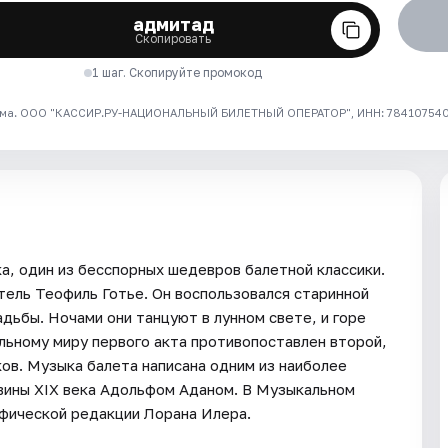
адмитад
Скопировать
1 шаг. Скопируйте промокод
ма. ООО "КАССИР.РУ-НАЦИОНАЛЬНЫЙ БИЛЕТНЫЙ ОПЕРАТОР", ИНН: 7841075409
а, один из бесспорных шедевров балетной классики.
тель Теофиль Готье. Он воспользовался старинной
адьбы. Ночами они танцуют в лунном свете, и горе
льному миру первого акта противопоставлен второй,
в. Музыка балета написана одним из наиболее
вины XIX века Адольфом Аданом. В Музыкальном
афической редакции Лорана Илера.