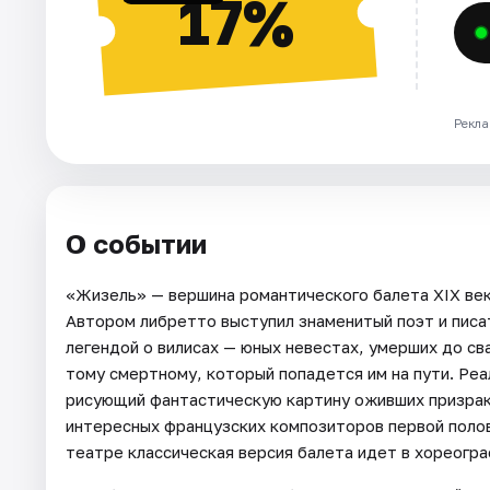
17%
Рекла
О событии
«Жизель» — вершина романтического балета XIX век
Автором либретто выступил знаменитый поэт и писа
легендой о вилисах — юных невестах, умерших до св
тому смертному, который попадется им на пути. Реа
рисующий фантастическую картину оживших призрако
интересных французских композиторов первой поло
театре классическая версия балета идет в хореогр