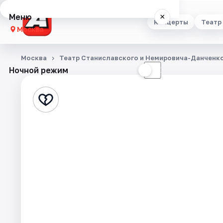
Меню
×
Концерты
Театр
Москва
Концерты
Москва
Театр Станиславского и Немировича-Данченк
Ночной режим
☀
☾
Театр
Стендап
Выставки
Квесты
Экскурсии
Спорт
События