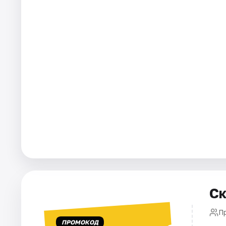
Города
Площадки
Артисты
Рейтинги
Ск
П
ПРОМОКОД