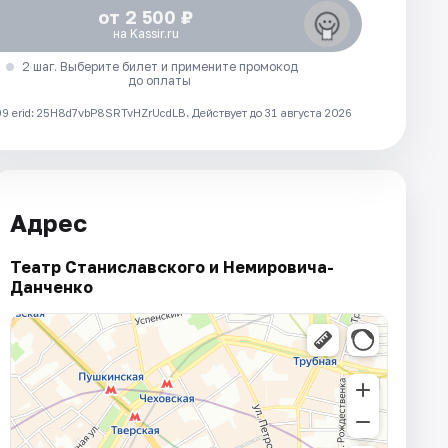
от 2 500 ₽
на Kassir.ru
2 шаг. Выберите билет и примените промокод
до оплаты
 erid: 25H8d7vbP8SRTvHZrUcdLB.
Действует до 31 августа 2026
Адрес
Театр Станиславского и Немировича-
Данченко