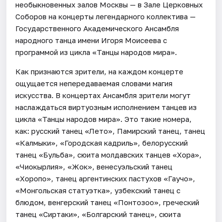
необыкновенных залов Москвы — в Зале Церковных
Соборов на концерты легендарного коллектива —
Государственного Академического Ансамбля
народного танца имени Игоря Моисеева с
программой из цикла «Танцы народов мира».
Как признаются зрители, на каждом концерте
ощущается непередаваемая словами магия
искусства. В концертах Ансамбля зрители могут
наслаждаться виртуозным исполнением танцев из
цикла «Танцы народов мира». Это такие номера,
как: русский танец «Лето», Памирский танец, танец
«Калмыки», «Городская кадриль», белорусский
танец «Бульба», сюита молдавских танцев «Хора»,
«Чиокырлия», «Жок», венесуэльский танец
«Хоропо», танец аргентинских пастухов «Гаучо»,
«Монгольская статуэтка», узбекский танец с
блюдом, венгерский танец «Понтозоо», греческий
танец «Сиртаки», «Болгарский танец», сюита