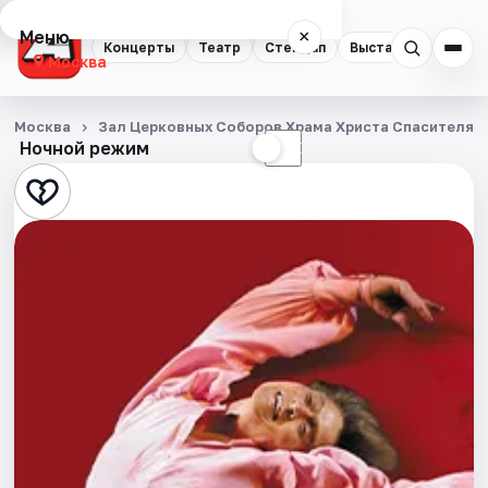
Меню
×
Концерты
Театр
Стендап
Выставки
Квест
Москва
Концерты
Москва
Зал Церковных Соборов Храма Христа Спасителя
Ночной режим
☀
☾
Театр
Стендап
Выставки
Квесты
Экскурсии
Спорт
События