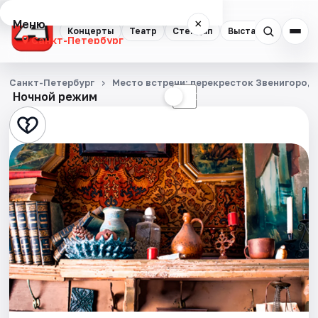
Меню
×
Концерты
Театр
Стендап
Выставки
Квест
Санкт-Петербург
Концерты
Санкт-Петербург
Место встречи: перекресток Звенигород
Ночной режим
☀
☾
Театр
Стендап
Выставки
Квесты
Экскурсии
Спорт
События