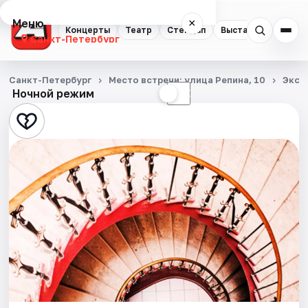
Меню
×
Концерты
Театр
Стендап
Выставки
Квест
Санкт-Петербург
Концерты
Санкт-Петербург
Место встречи: улица Репина, 10
Экск
Ночной режим
☀
☾
Театр
Стендап
Выставки
Квесты
Экскурсии
Спорт
События