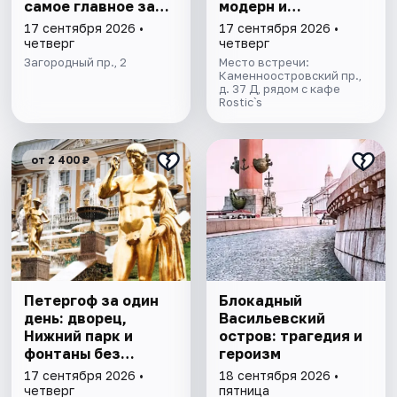
самое главное за
модерн и
1,5 часа
киноистории в мини
17 сентября 2026 •
17 сентября 2026 •
группе
четверг
четверг
Загородный пр., 2
Место встречи:
Каменноостровский пр.,
д. 37 Д, рядом с кафе
Rostic`s
от 2 400 ₽
Петергоф за один
Блокадный
день: дворец,
Васильевский
Нижний парк и
остров: трагедия и
фонтаны без
героизм
очередей. Все
17 сентября 2026 •
18 сентября 2026 •
билеты включены
четверг
пятница