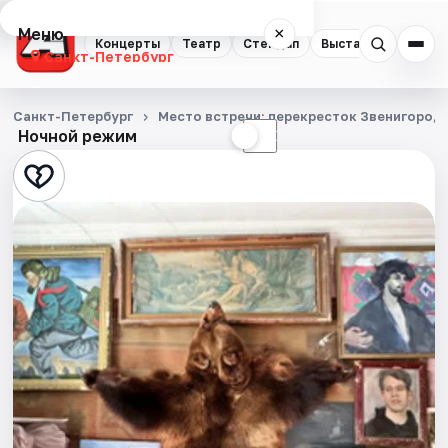
Меню
×
Концерты
Театр
Стендап
Выставки
Квест
Санкт-Петербург
Концерты
Санкт-Петербург
Место встречи: перекресток Звенигород
Ночной режим
☀
☾
Театр
Стендап
Выставки
Квесты
Экскурсии
Спорт
События