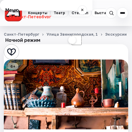
Меню
×
Концерты
Театр
Стендап
Выставки
Квест
Санкт-Петербург
Концерты
Санкт-Петербург
Улица Звенигородская, 1
Экскурсии
Ночной режим
☀
☾
Театр
Стендап
6+
Выставки
Квесты
Экскурсии
Спорт
События