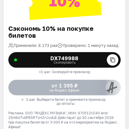
10%
Сэкономь 10% на покупке
билетов
Применили: 8 173 раз
Проверено: 1 минуту назад
DX749988
Скопировать
1 шаг. Скопируйте промокод
от 1 395 ₽
на Яндекс Афише
2 шаг. Выберите билет и примените промокод
до оплаты
Реклама. ООО "ЯНДЕКС МУЗЫКА", ИНН: 9705121040 erid:
25H8d7vbP8SRTvHZrUcdLB
Действует до 30 сентября 2026
при покупке билетов от 3 000 ₽ на это мероприятие на Яндекс
Афише!