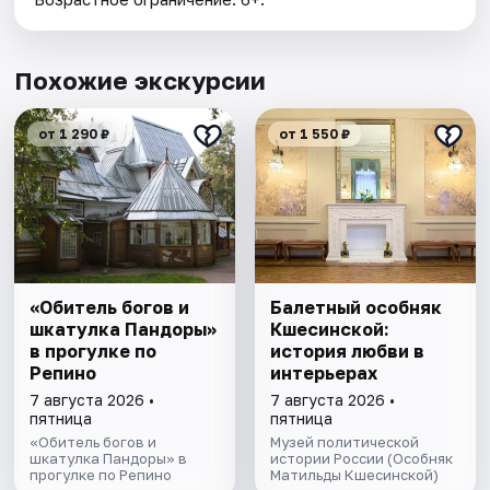
Похожие экскурсии
от 1 290 ₽
от 1 550 ₽
«Обитель богов и
Балетный особняк
шкатулка Пандоры»
Кшесинской:
в прогулке по
история любви в
Репино
интерьерах
7 августа 2026 •
7 августа 2026 •
пятница
пятница
«Обитель богов и
Музей политической
шкатулка Пандоры» в
истории России (Особняк
прогулке по Репино
Матильды Кшесинской)