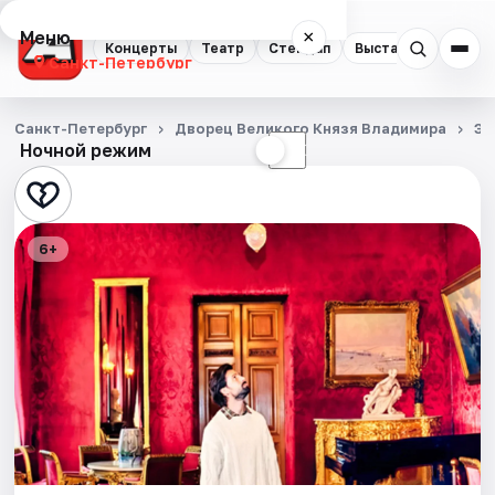
Меню
×
Концерты
Театр
Стендап
Выставки
Квест
Санкт-Петербург
Концерты
Санкт-Петербург
Дворец Великого Князя Владимира
Эк
Ночной режим
☀
☾
Театр
Стендап
6+
Выставки
Квесты
Экскурсии
Спорт
События