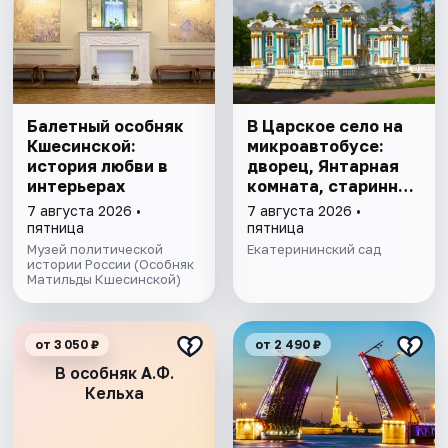
Балетный особняк
В Царское село на
Кшесинской:
микроавтобусе:
история любви в
дворец, Янтарная
интерьерах
комната, старинный
парк
7 августа 2026 •
7 августа 2026 •
пятница
пятница
Музей политической
Екатерининский сад
истории России (Особняк
Матильды Кшесинской)
от 3 050 ₽
от 2 490 ₽
В особняк А.Ф.
Кельха