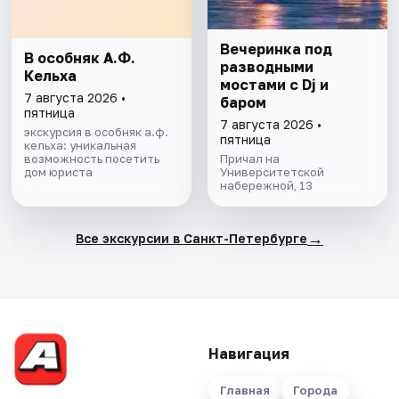
Вечеринка под
В особняк А.Ф.
разводными
Кельха
мостами с Dj и
7 августа 2026 •
баром
пятница
7 августа 2026 •
экскурсия в особняк а.ф.
пятница
кельха: уникальная
возможность посетить
Причал на
дом юриста
Университетской
набережной, 13
→
Все экскурсии в Санкт-Петербурге
Навигация
Главная
Города