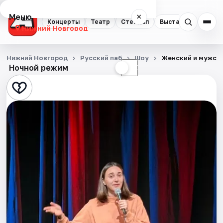
Меню
×
Концерты
Театр
Стендап
Выставки
Квест
Нижний Новгород
Концерты
Нижний Новгород
Русский паб
Шоу
Женский и мужск
Ночной режим
☀
☾
Театр
Стендап
Выставки
Квесты
Экскурсии
Спорт
События