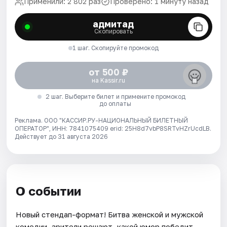
Применили: 2 802 раз
Проверено: 1 минуту назад
адмитад
Скопировать
1 шаг. Скопируйте промокод
от 500 ₽
на Kassir.ru
2 шаг. Выберите билет и примените промокод
до оплаты
Реклама. ООО "КАССИР.РУ-НАЦИОНАЛЬНЫЙ БИЛЕТНЫЙ
ОПЕРАТОР", ИНН: 7841075409 erid: 25H8d7vbP8SRTvHZrUcdLB.
Действует до 31 августа 2026
О событии
Новый стендап-формат! Битва женской и мужской
комедии, зрители решают, какой юмор победит