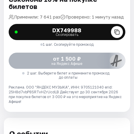
билетов
Применили: 7 641 раз
Проверено: 1 минуту назад
DX749988
Скопировать
1 шаг. Скопируйте промокод
от 1 500 ₽
на Яндекс Афише
2 шаг. Выберите билет и примените промокод
до оплаты
Реклама. ООО "ЯНДЕКС МУЗЫКА", ИНН: 9705121040 erid:
25H8d7vbP8SRTvHZrUcdLB
Действует до 30 сентября 2026
при покупке билетов от 3 000 ₽ на это мероприятие на Яндекс
Афише!
О событии