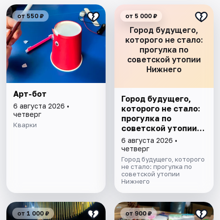
от 550 ₽
от 5 000 ₽
Город будущего,
которого не стало:
прогулка по
советской утопии
Нижнего
Арт-бот
Город будущего,
6 августа 2026 •
которого не стало:
четверг
прогулка по
Кварки
советской утопии
Нижнего
6 августа 2026 •
четверг
Город будущего, которого
не стало: прогулка по
советской утопии
Нижнего
от 1 000 ₽
от 900 ₽