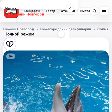
Меню
×
Концерты
Театр
Стендап
Выставки
Квест
Нижний Новгород
Концерты
Нижний Новгород
Нижегородский дельфинарий
Событи
Ночной режим
☀
☾
Театр
Стендап
0+
Выставки
Квесты
Экскурсии
Спорт
События