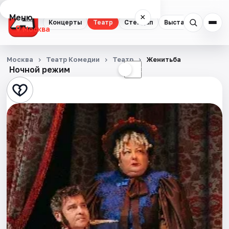
Меню
×
Концерты
Театр
Стендап
Выставки
Квест
Москва
Концерты
Москва
Театр Комедии
Театр
Женитьба
Ночной режим
☀
☾
Театр
Стендап
Выставки
Квесты
Экскурсии
Спорт
События