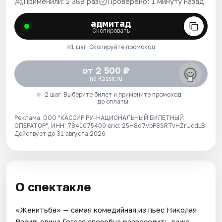
Применили: 2 388 раз
Проверено: 1 минуту назад
адмитад
Скопировать
1 шаг. Скопируйте промокод
от 2 500 ₽
на Kassir.ru
2 шаг. Выберите билет и примените промокод
до оплаты
Реклама. ООО "КАССИР.РУ-НАЦИОНАЛЬНЫЙ БИЛЕТНЫЙ
ОПЕРАТОР", ИНН: 7841075409 erid: 25H8d7vbP8SRTvHZrUcdLB.
Действует до 31 августа 2026
О спектакле
«Женитьба» — самая комедийная из пьес Николая
Васильевича Гоголя способна развеселить даже