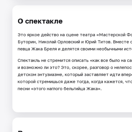
Города
О спектакле
Площадки
Это яркое действо на сцене театра «Мастерской Фо
Буторин, Николай Орловский и Юрий Титов. Вместе 
Артисты
певца Жака Бреля и делятся своими необычными исто
Рейтинги
Спектакль не стремится описать «как все было на с
и возможно ли это? Это, скорее, разговор о нелепос
детском энтузиазме, который заставляет идти впере
которой стремишься даже тогда, когда кажется, что
песни «этого наглого бельгийца Жака».