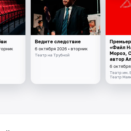
бви
Ведите следствие
Премьер
«Файл Н
торник
6 октября 2026 • вторник
Мороз, 
Театр на Трубной
автор А
Цыпкин.
6 октября
Театр им. 
Театр Мая