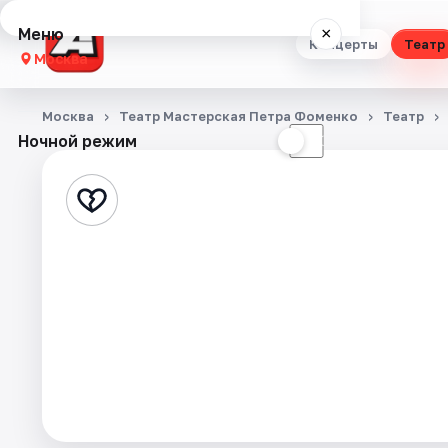
Меню
×
Концерты
Театр
Москва
Концерты
Москва
Театр Мастерская Петра Фоменко
Театр
Ночной режим
☀
☾
Театр
Стендап
Выставки
Квесты
Экскурсии
Спорт
События