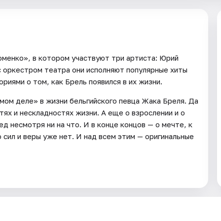
менко», в котором участвуют три артиста: Юрий
с оркестром театра они исполняют популярные хиты
риями о том, как Брель появился в их жизни.
амом деле» в жизни бельгийского певца Жака Бреля. Да
тях и нескладностях жизни. А еще о взрослении и о
д несмотря ни на что. И в конце концов — о мечте, к
 сил и веры уже нет. И над всем этим — оригинальные