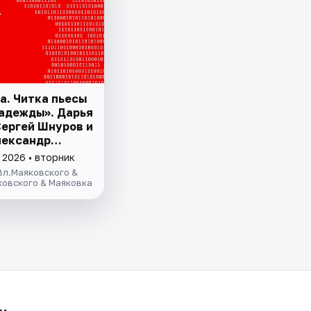
а. Читка пьесы
адежды». Дарья
Сергей Шнуров и
лександр
 2026 • вторник
Вл.Маяковского &
ковского & Маяковка