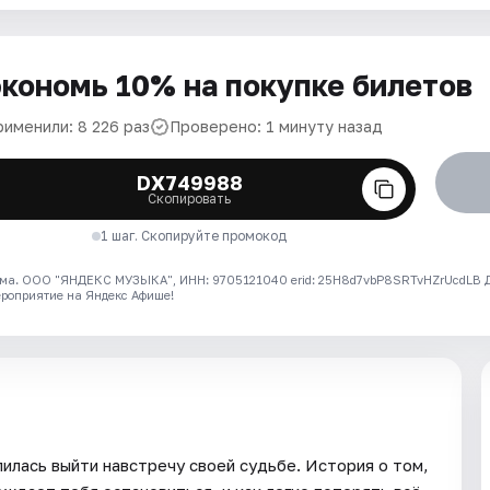
кономь 10% на покупке билетов
рименили: 8 226 раз
Проверено: 1 минуту назад
DX749988
Скопировать
1 шаг. Скопируйте промокод
ма. ООО "ЯНДЕКС МУЗЫКА", ИНН: 9705121040 erid: 25H8d7vbP8SRTvHZrUcdLB
ероприятие на Яндекс Афише!
илась выйти навстречу своей судьбе. История о том,