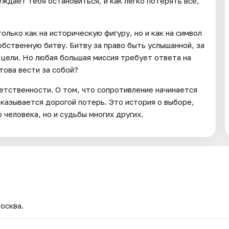
еждает тебя остановиться, и как легко потерять всё,
лько как на историческую фигуру, но и как на символ
ственную битву. Битву за право быть услышанной, за
 цели. Но любая большая миссия требует ответа на
отова вести за собой?
етственности. О том, что сопротивление начинается
оказывается дорогой потерь. Это история о выборе,
 человека, но и судьбы многих других.
осква.