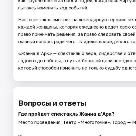
как трудно вести за собой людей, когда весь мир уб
пытаясь изменить ход событий.
Наш спектакль смотрит на легендарную героиню не то
каждой женщины, которая ежедневно ведёт свою соб
право принимать решения, за право следовать своей
главный вопрос: ради чего ты идёшь вперёд и кого г
«Жанна д’Арк» — спектакль о вере, лидерстве и отв
задолго до победы, а путь к большой цели нередко 
который способен изменить не только судьбу одного
Вопросы и ответы
Где пройдет спектакль Жанна д’Арк?
Место проведения:
Театр «Многоточие»
. Город — М