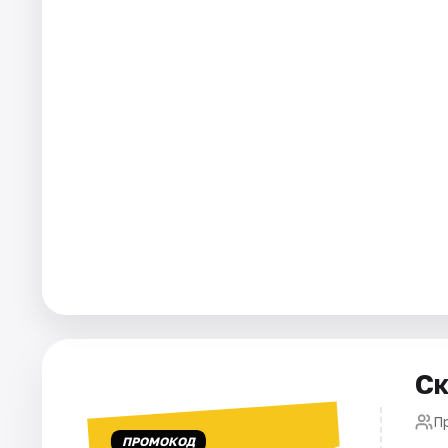
Города
Площадки
Артисты
Рейтинги
Ск
П
ПРОМОКОД