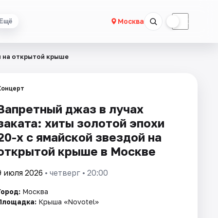
☀
☾
Москва
Ещё
й на открытой крыше
Концерт
Запретный джаз в лучах
заката: хиты золотой эпохи
20-х с ямайской звездой на
открытой крыше в Москве
9 июля 2026
• четверг • 20:00
Город:
Москва
Площадка:
Крыша «Novotel»