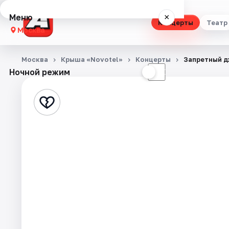
Меню
×
Концерты
Театр
Москва
Концерты
Москва
Крыша «Novotel»
Концерты
Запретный д
Ночной режим
☀
☾
Театр
Стендап
Выставки
Квесты
Экскурсии
Спорт
События