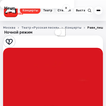
Меню
×
Концерты
Театр
Стендап
Выставки
Квест
Москва
Концерты
Москва
Театр «Русская песня»
Концерты
Рави_пишет
Ночной режим
☀
☾
Театр
Стендап
Выставки
Квесты
Экскурсии
Спорт
События