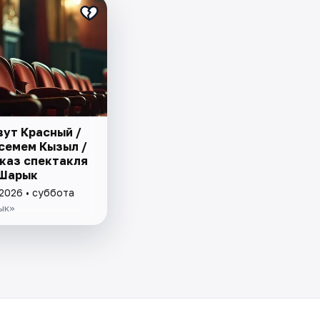
вут Красный /
семем Кызыл /
каз спектакля
 Шарык
 2026 • суббота
ык»