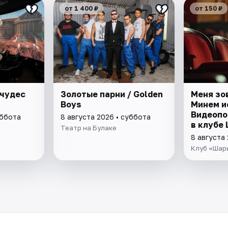
от 1 400 ₽
от 150 ₽
 чудес
Золотые парни / Golden
Меня зо
Boys
Минем и
Видеопо
уббота
8 августа 2026 • суббота
в клубе
Театр на Булаке
8 августа
Клуб «Шар