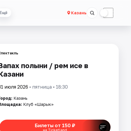
☀
☾
Казань
Ещё
Спектакль
Запах полыни / Әрем исе в
Казани
31 июля 2026
• пятница • 18:30
Город:
Казань
Площадка:
Клуб «Шарык»
Билеты от 150 ₽
на Ticketland