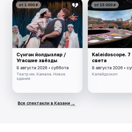
от 1 000 ₽
от 15 000 ₽
Cүнгән йолдызлар /
Kaleidoscope. 7
Угасшие звёзды
света
8 августа 2026 • суббота
8 августа 2026 • с
Театр им. Камала. Новое
Калейдоскоп
здание
→
Все спектакли в Казани