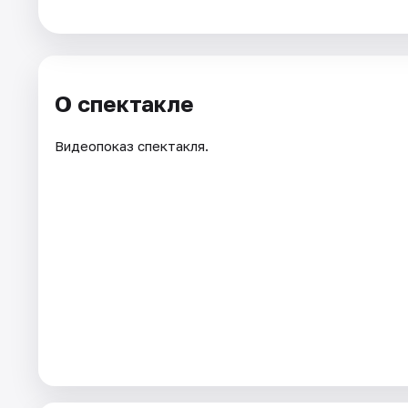
Города
Площадки
О спектакле
Артисты
Видеопоказ спектакля.
Рейтинги