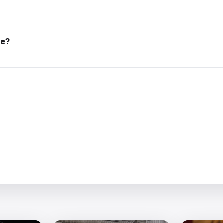
се?
.