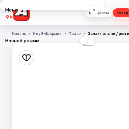
Меню
×
Концерты
Театр
Казань
Концерты
Казань
Клуб «Шарык»
Театр
Запах полыни / Әрем 
Ночной режим
☀
☾
Театр
Стендап
Выставки
Квесты
Экскурсии
Спорт
События