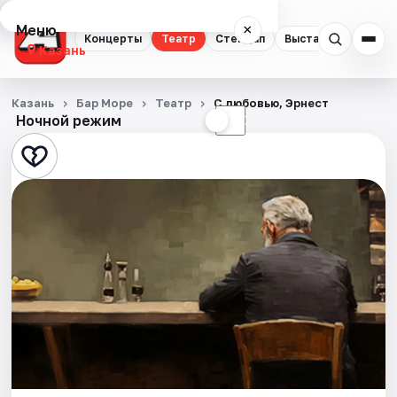
Меню
×
Концерты
Театр
Стендап
Выставки
Квест
Казань
Концерты
Казань
Бар Море
Театр
С любовью, Эрнест
Ночной режим
☀
☾
Театр
Стендап
Выставки
Квесты
Экскурсии
Спорт
События