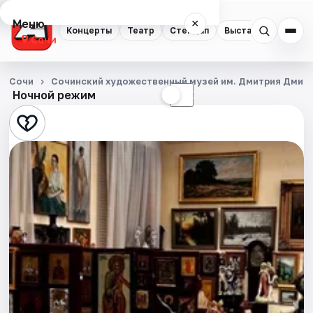
Меню
×
Концерты
Театр
Стендап
Выставки
Квест
Сочи
Концерты
Сочи
Сочинский художественный музей им. Дмитрия Дмит
Ночной режим
☀
☾
Театр
Стендап
Выставки
Квесты
Экскурсии
Спорт
События