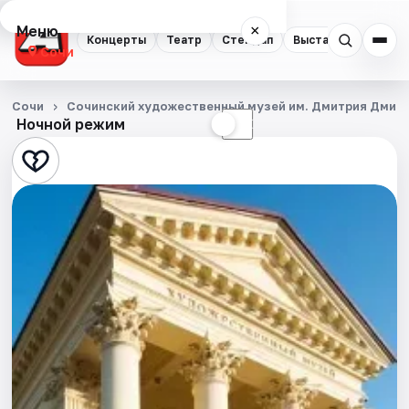
Меню
×
Концерты
Театр
Стендап
Выставки
Квест
Сочи
Концерты
Сочи
Сочинский художественный музей им. Дмитрия Дмит
Ночной режим
☀
☾
Театр
Стендап
Выставки
Квесты
Экскурсии
Спорт
События