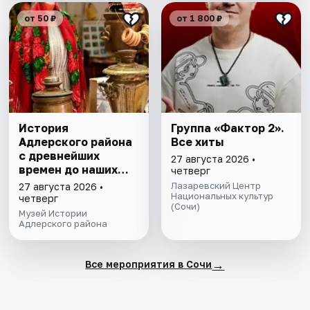
от 50 ₽
от 1 800 ₽
История
Группа «Фактор 2».
Адлерского района
Все хиты
с древнейших
27 августа 2026 •
времен до наших
четверг
дней. Экскурсия
Лазаревский Центр
27 августа 2026 •
Национальных культур
четверг
(Сочи)
Музей Истории
Адлерского района
→
Все мероприятия в Сочи