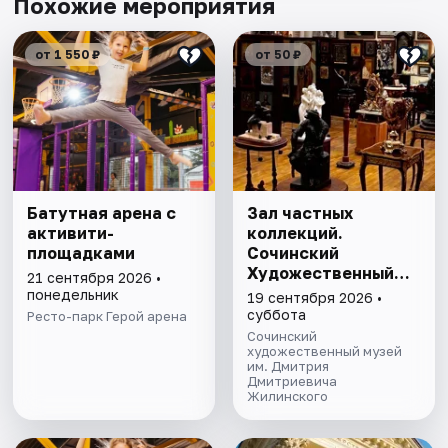
Похожие мероприятия
от 1 550 ₽
от 50 ₽
Батутная арена с
Зал частных
активити-
коллекций.
площадками
Сочинский
Художественный
21 сентября 2026 •
музей им. Д.Д.
понедельник
19 сентября 2026 •
Жилинского
суббота
Ресто-парк Герой арена
Сочинский
художественный музей
им. Дмитрия
Дмитриевича
Жилинского