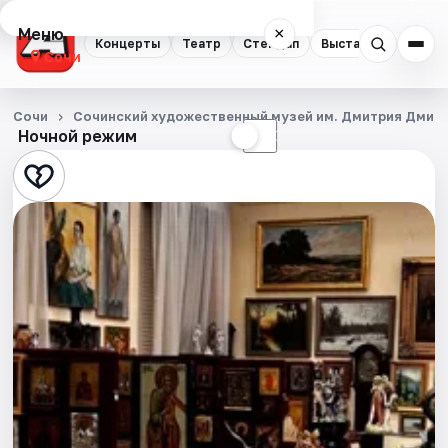
Меню
×
Концерты
Театр
Стендап
Выставки
Квест
Сочи
Концерты
Сочи
Сочинский художественный музей им. Дмитрия Дмит
Ночной режим
☀
☾
Театр
Стендап
Выставки
Квесты
Экскурсии
Спорт
События