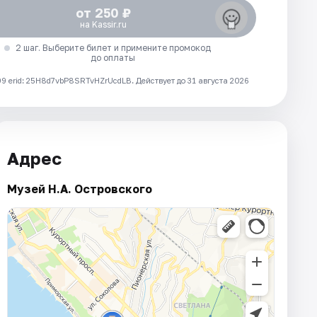
от 250 ₽
на Kassir.ru
2 шаг. Выберите билет и примените промокод
до оплаты
 erid: 25H8d7vbP8SRTvHZrUcdLB.
Действует до 31 августа 2026
Адрес
Музей Н.А. Островского