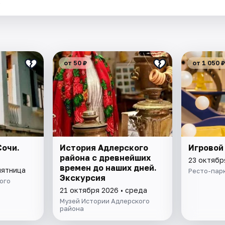
.
от 50 ₽
от 1 050 ₽
очи.
История Адлерского
Игровой
района с древнейших
23 октябр
времен до наших дней.
пятница
Ресто-парк
Экскурсия
ого
21 октября 2026 • среда
Музей Истории Адлерского
района