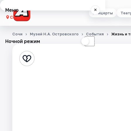
Меню
×
Концерты
Теат
Сочи
Концерты
Сочи
Музей Н.А. Островского
События
Жизнь и т
Ночной режим
☀
☾
Театр
Стендап
Выставки
Квесты
Экскурсии
Спорт
События