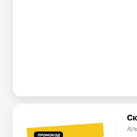
Города
Площадки
Артисты
Рейтинги
Ск
П
ПРОМОКОД