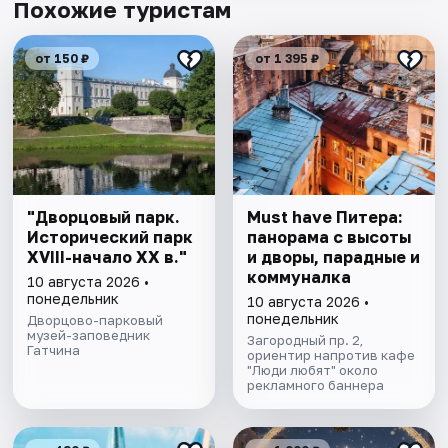
Похожие туристам
от 150 ₽
от 1 395 ₽
"Дворцовый парк.
Must have Питера:
Исторический парк
панорама с высоты
XVIII-начало XX в."
и дворы, парадные и
коммуналка
10 августа 2026 •
понедельник
10 августа 2026 •
понедельник
Дворцово-парковый
музей-заповедник
Загородный пр. 2,
Гатчина
ориентир напротив кафе
"Люди любят" около
рекламного баннера