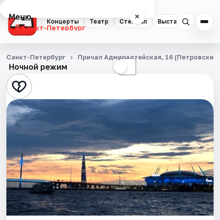
Меню
×
Концерты
Театр
Стендап
Выставки
Квест
Санкт-Петербург
Концерты
Санкт-Петербург
Причал Адмиралтейская, 16 (Петровский 
Ночной режим
☀
☾
Театр
Стендап
Выставки
Квесты
Экскурсии
Спорт
События