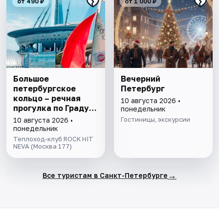
от 490 ₽
от 1 000 ₽
Большое
Вечерний
петербургское
Петербург
кольцо – речная
10 августа 2026 •
прогулка пo Граду
понедельник
на Неве с
Гостиницы, экскурсии
10 августа 2026 •
авторской
понедельник
экскурсией и живой
Теплоход-клуб ROCK HIT
музыкой в тёплом
NEVA (Москва 177)
салоне теплохода
→
Все туристам в Санкт-Петербурге