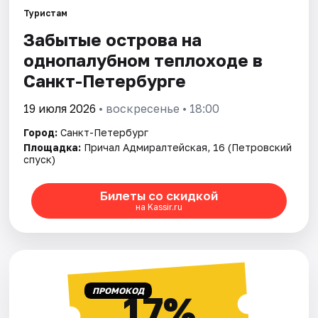
Туристам
Забытые острова на
Города
однопалубном теплоходе в
Площадки
Санкт-Петербурге
Артисты
19 июля 2026
• воскресенье • 18:00
Город:
Санкт-Петербург
Рейтинги
Площадка:
Причал Адмиралтейская, 16 (Петровский
спуск)
Билеты со скидкой
на Kassir.ru
ПРОМОКОД
17%