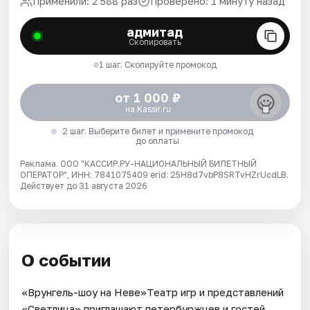
Применили: 2 588 раз
Проверено: 1 минуту назад
адмитад
Скопировать
1 шаг. Скопируйте промокод
от 1 000 ₽
на Kassir.ru
2 шаг. Выберите билет и примените промокод
до оплаты
Реклама. ООО "КАССИР.РУ-НАЦИОНАЛЬНЫЙ БИЛЕТНЫЙ
ОПЕРАТОР", ИНН: 7841075409 erid: 25H8d7vbP8SRTvHZrUcdLB.
Действует до 31 августа 2026
О событии
«Врунгель-шоу на Неве»Театр игр и представлений
«Светлица» приглашают петербуржцев и гостей