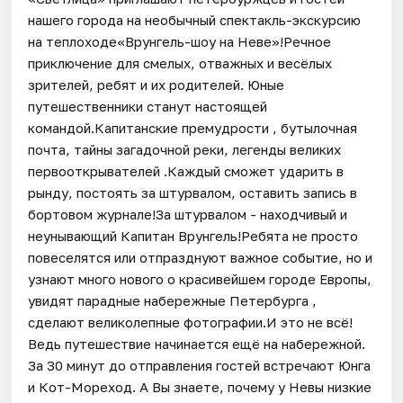
нашего города на необычный спектакль-экскурсию
на теплоходе«Врунгель-шоу на Неве»!Речное
приключение для смелых, отважных и весёлых
зрителей, ребят и их родителей. Юные
путешественники станут настоящей
командой.Капитанские премудрости , бутылочная
почта, тайны загадочной реки, легенды великих
первооткрывателей .Каждый сможет ударить в
рынду, постоять за штурвалом, оставить запись в
бортовом журнале!За штурвалом - находчивый и
неунывающий Капитан Врунгель!Ребята не просто
повеселятся или отпразднуют важное событие, но и
узнают много нового о красивейшем городе Европы,
увидят парадные набережные Петербурга ,
сделают великолепные фотографии.И это не всё!
Ведь путешествие начинается ещё на набережной.
За 30 минут до отправления гостей встречают Юнга
и Кот-Мореход. А Вы знаете, почему у Невы низкие