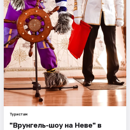
Города
Площадки
Артисты
Рейтинги
Туристам
"Врунгель-шоу на Неве" в