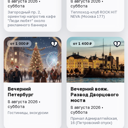
8 августа 2026 •
8 августа 2026 •
авторской
суббота
суббота
экскурсией и живой
Загородный пр. 2,
Теплоход-клуб ROCK HIT
ориентир напротив кафе
музыкой в тёплом
NEVA (Москва 177)
"Люди любят" около
салоне теплохода
рекламного баннера
от 1 000 ₽
от 1 400 ₽
Вечерний
Вечерний вояж.
Петербург
Развод Дворцового
моста
8 августа 2026 •
суббота
8 августа 2026 •
суббота
Гостиницы, экскурсии
Причал Адмиралтейская,
16 (Петровский спуск)