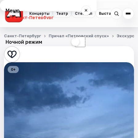
Меню
×
Концерты
Театр
Стендап
Выставки
Квест
Санкт-Петербург
Концерты
Санкт-Петербург
Причал «Петровский спуск»
Экскурси
Ночной режим
☀
☾
Театр
Стендап
0+
Выставки
Квесты
Экскурсии
Спорт
События