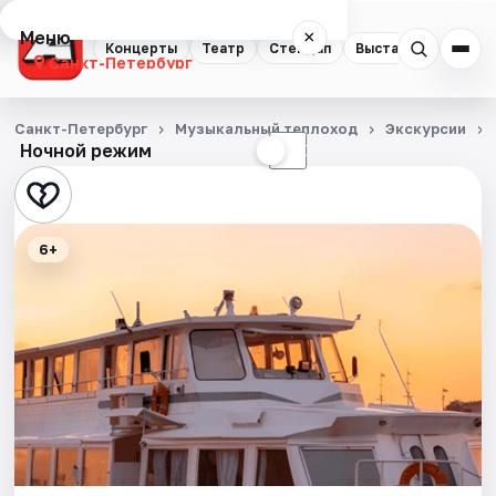
Меню
×
Концерты
Театр
Стендап
Выставки
Квест
Санкт-Петербург
Концерты
Санкт-Петербург
Музыкальный теплоход
Экскурсии
Ночной режим
☀
☾
Театр
Стендап
6+
Выставки
Квесты
Экскурсии
Спорт
События