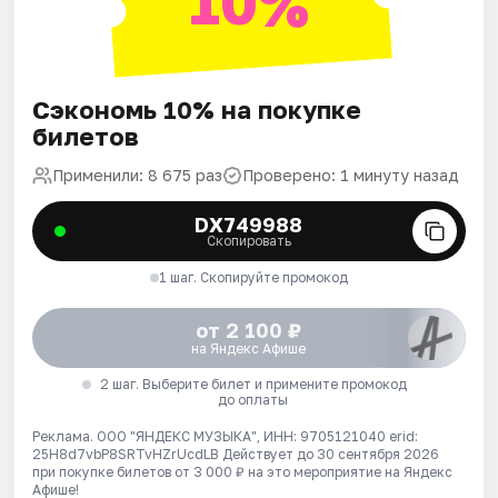
10%
Сэкономь 10% на покупке
билетов
Применили: 8 675 раз
Проверено: 1 минуту назад
DX749988
Скопировать
1 шаг. Скопируйте промокод
от 2 100 ₽
на Яндекс Афише
2 шаг. Выберите билет и примените промокод
до оплаты
Реклама. ООО "ЯНДЕКС МУЗЫКА", ИНН: 9705121040 erid:
25H8d7vbP8SRTvHZrUcdLB
Действует до 30 сентября 2026
при покупке билетов от 3 000 ₽ на это мероприятие на Яндекс
Афише!