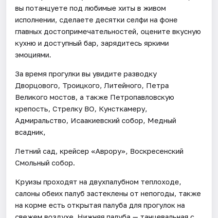
вы потанцуете под любимые хиты в живом
исполнении, сделаете десятки селфи на фоне
главных достопримечательностей, оцените вкусную
кухню и доступный бар, зарядитесь яркими
эмоциями.
За время прогулки вы увидите разводку
Дворцового, Троицкого, Литейного, Петра
Великого мостов, а также Петропавловскую
крепость, Стрелку ВО, Кунсткамеру,
Адмиральство, Исаакиевский собор, Медный
всадник,
Летний сад, крейсер «Аврору», Воскресенский
Смольный собор.
Круизы проходят на двухпалубном теплоходе,
салоны обеих палуб застеклены от непогоды, также
на корме есть открытая палуба для прогулок на
свежем воздухе. Нижняя палуба — танцевальная с