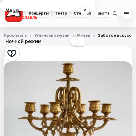
Меню
×
Концерты
Театр
Стендап
Выставки
Квест
Ярославль
Концерты
Ярославль
Угличский музей
Музеи
Забытое искусств
Ночной режим
☀
☾
Театр
Стендап
Выставки
Квесты
Экскурсии
События