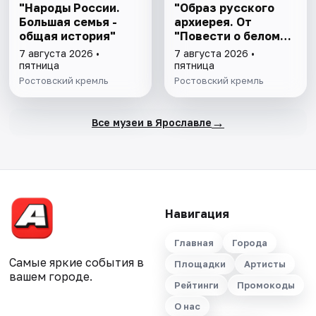
"Народы России.
"Образ русского
Большая семья -
архиерея. От
общая история"
"Повести о белом
клобуке" до
7 августа 2026 •
7 августа 2026 •
восстановления
пятница
пятница
патриаршества"
Ростовский кремль
Ростовский кремль
→
Все музеи в Ярославле
Навигация
Главная
Города
Самые яркие события в
Площадки
Артисты
вашем городе.
Рейтинги
Промокоды
О нас