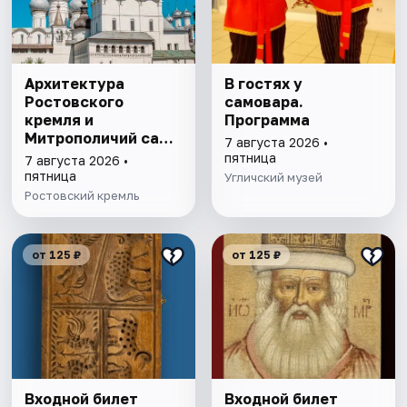
Архитектура
В гостях у
Ростовского
самовара.
кремля и
Программа
Митрополичий сад,
7 августа 2026 •
выставка
пятница
7 августа 2026 •
"Митрополичье
пятница
Угличский музей
варенье"
Ростовский кремль
от 125 ₽
от 125 ₽
Входной билет
Входной билет