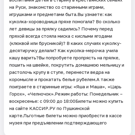
на Руси, знакомство со старинными играми,
игрушками и предметами быта.Вы узнаете: как
куколка-хороводница пряхе помогала? Во сколько
лет девицы за прялку садились? Почему перед
пряхой всегда стояла миска с кислыми ягодами
(клюквой или брусникой)? В каких случаях куколку-
десятиручку делали? Как куколка-мерочка учила
кашу варить?Вы попробуете пропрясть на прялке,
пошить на швейке, покрутить домашнюю мельницу и
растолочь крупу в ступе, перенести ведра на
коромысле и прокатать белье рубелем.А также
поиграете в старинные игры: «Яша и Маша», «Царь
Горох», «Челночок».Режим работы: Понедельник –
воскресенье: с 09:00 до 18:00Билеты можно купить
на сайте КАССИР.РУ по Пушкинской
карте.Льготные билеты можно приобрести в кассе
музея при предъявлении подтверждающего