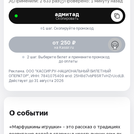
Применили: 2 633 раз
Проверено: 1 минуту назад
адмитад
Скопировать
1 шаг. Скопируйте промокод
от 250 ₽
на Kassir.ru
2 шаг. Выберите билет и примените промокод
до оплаты
Реклама. ООО "КАССИР.РУ-НАЦИОНАЛЬНЫЙ БИЛЕТНЫЙ
ОПЕРАТОР", ИНН: 7841075409 erid: 25H8d7vbP8SRTvHZrUcdLB.
Действует до 31 августа 2026
О событии
«Марфушкины игрушки» - это рассказ о традициях
воспитания детей в старину в крестьянских семьях