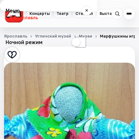
Меню
×
Концерты
Театр
Стендап
Выставки
Квест
Ярославль
Концерты
Ярославль
Угличский музей
Музеи
Марфушкины игру
Ночной режим
☀
☾
Театр
Стендап
Выставки
Квесты
Экскурсии
События