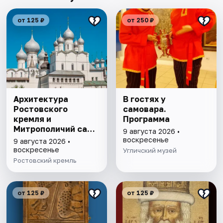
от 125 ₽
от 250 ₽
Архитектура
В гостях у
Ростовского
самовара.
кремля и
Программа
Митрополичий сад,
9 августа 2026 •
выставка
воскресенье
9 августа 2026 •
"Митрополичье
воскресенье
Угличский музей
варенье"
Ростовский кремль
от 125 ₽
от 125 ₽