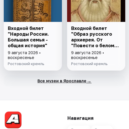
Входной билет
Входной билет
"Народы России.
"Образ русского
Большая семья -
архиерея. От
общая история"
"Повести о белом
клобуке" до
9 августа 2026 •
9 августа 2026 •
восстановления
воскресенье
воскресенье
патриаршества"
Ростовский кремль
Ростовский кремль
→
Все музеи в Ярославле
Навигация