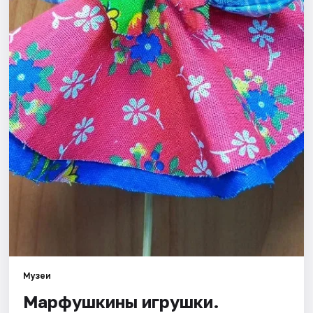
Города
Площадки
Артисты
Рейтинги
Музеи
Марфушкины игрушки.