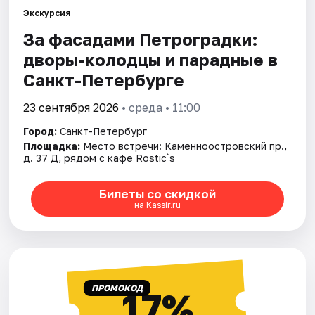
Экскурсия
За фасадами Петроградки:
Города
дворы-колодцы и парадные в
Площадки
Санкт-Петербурге
Артисты
23 сентября 2026
• среда • 11:00
Город:
Санкт-Петербург
Рейтинги
Площадка:
Место встречи: Каменноостровский пр.,
д. 37 Д, рядом с кафе Rostic`s
Билеты со скидкой
на Kassir.ru
ПРОМОКОД
17%