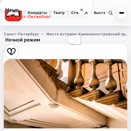
Меню
×
Концерты
Театр
Стендап
Выставки
Квест
Санкт-Петербург
Концерты
Санкт-Петербург
Место встречи: Каменноостровский пр., д.
Ночной режим
☀
☾
Театр
Стендап
Выставки
Квесты
Экскурсии
Спорт
События