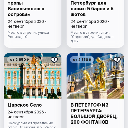
тропы
Петербург для
Васильевского
своих: 5 баров и 5
острова»
шотов
24 сентября 2026 •
24 сентября 2026 •
четверг
четверг
Место встречи: улица
Место встречи: ст.м.
Репина, 10
"Садовая", ул. Садовая
д.37
от 2 650 ₽
от 2 350 ₽
Царское Село
В ПЕТЕРГОФ ИЗ
ПЕТЕРБУРГА:
24 сентября 2026 •
БОЛЬШОЙ ДВОРЕЦ,
четверг
200 ФОНТАНОВ
Экскурсии отправление
от ул. Думская, д.2. Киоск