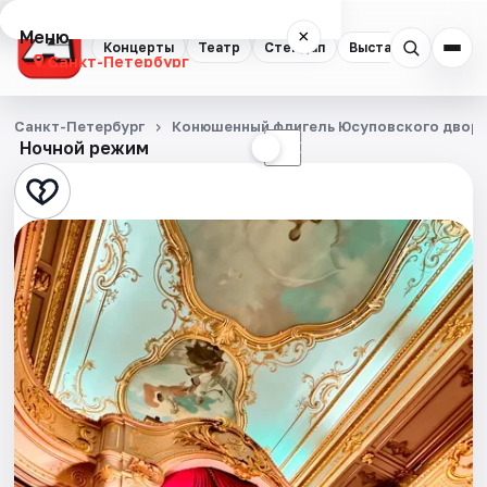
Меню
×
Концерты
Театр
Стендап
Выставки
Квест
Санкт-Петербург
Концерты
Санкт-Петербург
Конюшенный флигель Юсуповского двор
Ночной режим
☀
☾
Театр
Стендап
Выставки
Квесты
Экскурсии
Спорт
События