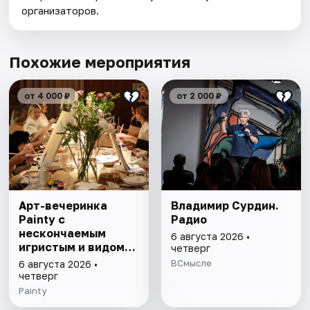
организаторов.
Похожие мероприятия
от 4 000 ₽
от 2 000 ₽
Арт-вечеринка
Владимир Сурдин.
Painty с
Радио
нескончаемым
6 августа 2026 •
игристым и видом
четверг
на Театр им. Андрея
ВСмысле
6 августа 2026 •
Миронова
четверг
Painty