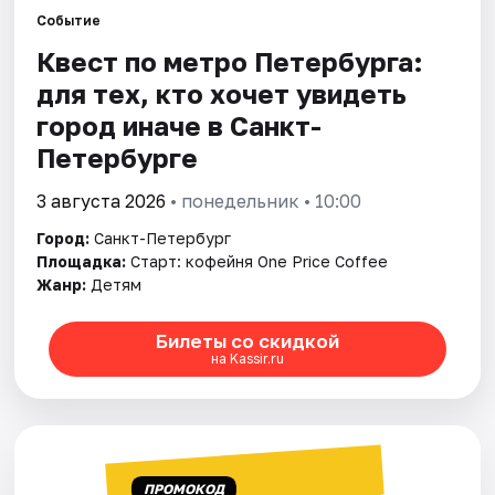
Событие
Квест по метро Петербурга:
Города
для тех, кто хочет увидеть
Площадки
город иначе в Санкт-
Петербурге
Артисты
3 августа 2026
• понедельник • 10:00
Рейтинги
Город:
Санкт-Петербург
Площадка:
Старт: кофейня One Price Coffee
Жанр:
Детям
Билеты со скидкой
на Kassir.ru
ПРОМОКОД