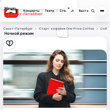
Меню
×
Концерты
Театр
Стендап
Выставки
Квест
Санкт-Петербург
Концерты
Санкт-Петербург
Старт: кофейня One Price Coffee
Собы
Ночной режим
☀
☾
Театр
Стендап
Выставки
Квесты
Экскурсии
Спорт
События