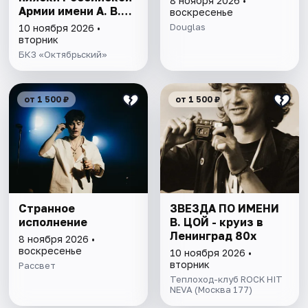
8 ноября 2026 •
Армии имени А. В.
воскресенье
Александрова
Douglas
10 ноября 2026 •
вторник
БКЗ «Октябрьский»
от 1 500 ₽
от 1 500 ₽
Странное
ЗВЕЗДА ПО ИМЕНИ
исполнение
В. ЦОЙ - круиз в
Ленинград 80х
8 ноября 2026 •
воскресенье
10 ноября 2026 •
вторник
Рассвет
Теплоход-клуб ROCK HIT
NEVA (Москва 177)