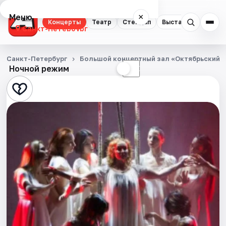
Меню
×
Концерты
Театр
Стендап
Выставки
Квест
Санкт-Петербург
Концерты
Санкт-Петербург
Большой концертный зал «Октябрьский»
Ночной режим
☀
☾
Театр
Стендап
Выставки
Квесты
Экскурсии
Спорт
События