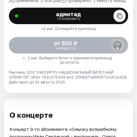
Применили: 2 506 раз
Проверено: 1 минуту назад
адмитад
Скопировать
1 шаг. Скопируйте промокод
от 500 ₽
на Kassir.ru
2 шаг. Выберите билет и примените промокод
до оплаты
Реклама. ООО "КАССИР.РУ-НАЦИОНАЛЬНЫЙ БИЛЕТНЫЙ
ОПЕРАТОР", ИНН: 7841075409 erid: 25H8d7vbP8SRTvHZrUcdLB.
Действует до 31 августа 2026
О концерте
Концерт 9-го абонемента «Смычку волшебному
послушна»Иван Сендецкий - виолончель; Олеся