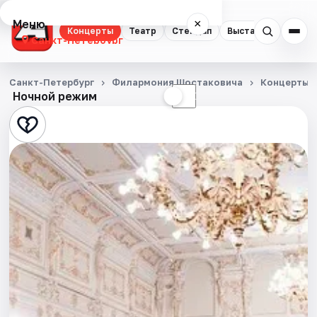
Меню
×
Концерты
Театр
Стендап
Выставки
Квест
Санкт-Петербург
Концерты
Санкт-Петербург
Филармония Шостаковича
Концерты
Ночной режим
☀
☾
Театр
Стендап
Выставки
Квесты
Экскурсии
Спорт
События