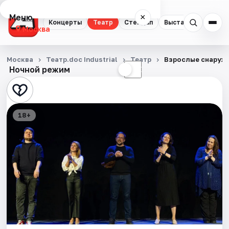
Меню
×
Концерты
Театр
Стендап
Выставки
Квест
Москва
Концерты
Москва
Театр.doc Industrial
Театр
Взрослые снаруж
Ночной режим
☀
☾
Театр
Стендап
18+
Выставки
Квесты
Экскурсии
Спорт
События