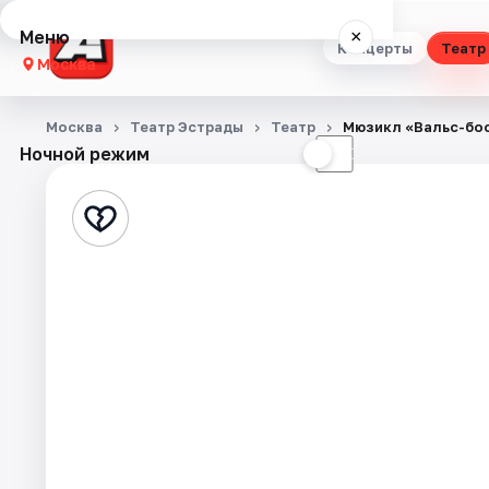
Меню
×
Концерты
Театр
Москва
Концерты
Москва
Театр Эстрады
Театр
Мюзикл «Вальс-бо
Ночной режим
☀
☾
Театр
Стендап
Выставки
Квесты
Экскурсии
Спорт
События