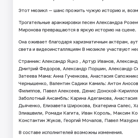
Этот мюзикл — шанс прожить чужую историю и, возм
Трогательные аранжировки песен Александра Розен
Миронова превращаются в яркую историю на сцене.
Она оживает благодаря харизматичным актёрам, аут
света и видеоинсталляциям В мюзикле участвуют не
Странник: Александр Яцко , Артур Иванов, Александ
Дмитрий Федоров, Александр Поршин, Александр Скр
Затеева Мама: Анна Гученкова, Анастасия Сапожник
Чернышенко, Валентин Садики Камиль: Антон Аносов
Филиппов, Павел Алексеев, Денис Донской-Кирилло
Заболотный Ансамбль: Карина Адегамова, Анастасия 
Дьяченко, Елизавета Широкова, Екатерина Салес, Х
Элиашвили, Ромади Кагита, Иван Король, Максим Ко
Константин Жуков, Георгий Мочалов, Павел Мазурке
В составе исполнителей возможны изменения.