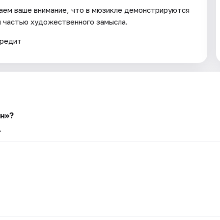
аем ваше внимание, что в мюзикле демонстрируются
я частью художественного замысла.
вредит
н»?
.