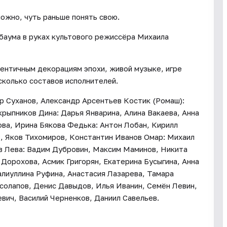
ожно, чуть раньше понять свою.
баума в руках культового режиссёра Михаила
ентичным декорациям эпохи, живой музыке, игре
сколько составов исполнителей.
р Суханов, Александр Арсентьев Костик (Ромаш):
ыпников Дина: Дарья Январина, Алина Вакаева, Анна
ова, Ирина Бякова Федька: Антон Лобан, Кирилл
, Яков Тихомиров, Константин Иванов Омар: Михаил
в Лева: Вадим Дубровин, Максим Маминов, Никита
Дорохова, Асмик Григорян, Екатерина Бусыгина, Анна
алиуллина Руфина, Анастасия Лазарева, Тамара
солапов, Денис Давыдов, Илья Иванин, Семён Левин,
вич, Василий Черненков, Даниил Савельев.