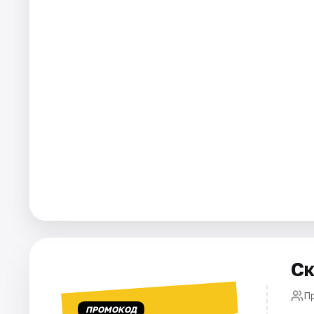
Города
Площадки
Артисты
Рейтинги
Ск
П
ПРОМОКОД