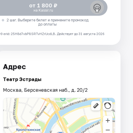
от 1 800 ₽
на Kassir.ru
2 шаг. Выберите билет и примените промокод
до оплаты
 erid: 25H8d7vbP8SRTvHZrUcdLB.
Действует до 31 августа 2026
Адрес
Театр Эстрады
Москва, Берсеневская наб., д. 20/2