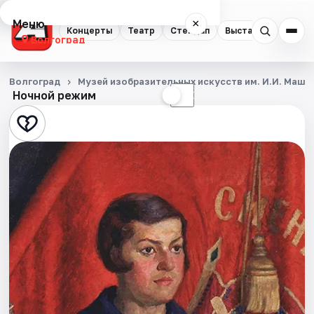
Меню
×
Концерты
Театр
Стендап
Выставки
Квест
Волгоград
Концерты
Волгоград
Музей изобразительных искусств им. И.И. Машк
Ночной режим
☀
☾
Театр
Стендап
Выставки
Квесты
Экскурсии
Спорт
События