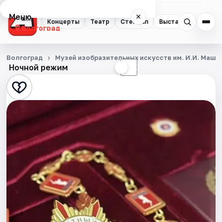
Меню
×
Концерты
Театр
Стендап
Выставки
Квест
Волгоград
Концерты
Волгоград
Музей изобразительных искусств им. И.И. Машк
Ночной режим
☀
☾
Театр
Стендап
Выставки
Квесты
Экскурсии
Спорт
События