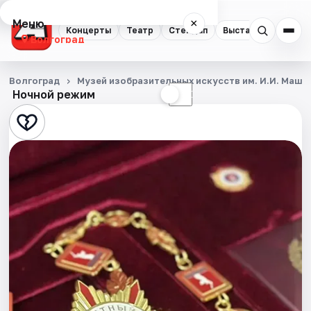
Меню
×
Концерты
Театр
Стендап
Выставки
Квест
Волгоград
Концерты
Волгоград
Музей изобразительных искусств им. И.И. Машк
Ночной режим
☀
☾
Театр
Стендап
Выставки
Квесты
Экскурсии
Спорт
События