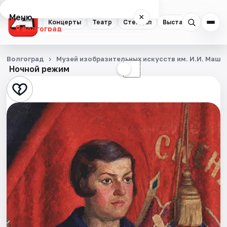
Меню
×
Концерты
Театр
Стендап
Выставки
Квест
Волгоград
Концерты
Волгоград
Музей изобразительных искусств им. И.И. Машк
Ночной режим
☀
☾
Театр
Стендап
Выставки
Квесты
Экскурсии
Спорт
События