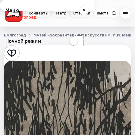
Меню
×
Концерты
Театр
Стендап
Выставки
Квест
Волгоград
Концерты
Волгоград
Музей изобразительных искусств им. И.И. Машк
Ночной режим
☀
☾
Театр
Стендап
Выставки
Квесты
Экскурсии
Спорт
События