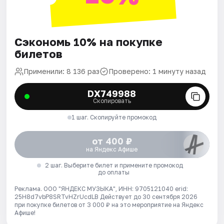
Сэкономь 10% на покупке
билетов
Применили: 8 136 раз
Проверено: 1 минуту назад
DX749988
Скопировать
1 шаг. Скопируйте промокод
от 400 ₽
на Яндекс Афише
2 шаг. Выберите билет и примените промокод
до оплаты
Реклама. ООО "ЯНДЕКС МУЗЫКА", ИНН: 9705121040 erid:
25H8d7vbP8SRTvHZrUcdLB
Действует до 30 сентября 2026
при покупке билетов от 3 000 ₽ на это мероприятие на Яндекс
Афише!