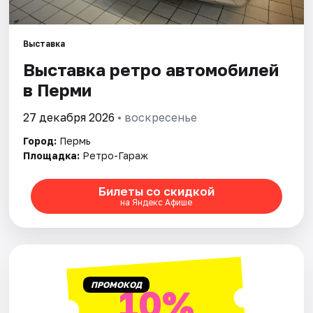
Города
Выставка
Выставка ретро автомобилей
Площадки
в Перми
Артисты
27 декабря 2026
• воскресенье
Рейтинги
Город:
Пермь
Площадка:
Ретро-Гараж
Билеты со скидкой
на Яндекс Афише
ПРОМОКОД
10%