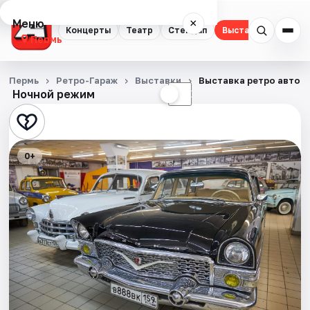
Меню
×
Концерты
Театр
Стендап
Выставки
Квест
Пермь
Концерты
Пермь
Ретро-Гараж
Выставки
Выставка ретро автом
Ночной режим
☀
☾
Театр
Стендап
0+
Выставки
Квесты
Экскурсии
Спорт
События